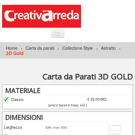
HOME
Home
Carta da parati
Collezione Style
Astratto
3D Gold
INFORMAZIONI GENERALI
CARTA DA PARATI
Carta da Parati 3D GOLD
ACCEDI
MATERIALE
Classic
€ 35,00/MQ
(prezzi tasse e trasp. incl.)
DIMENSIONI
Larghezza
cm
(max 600)