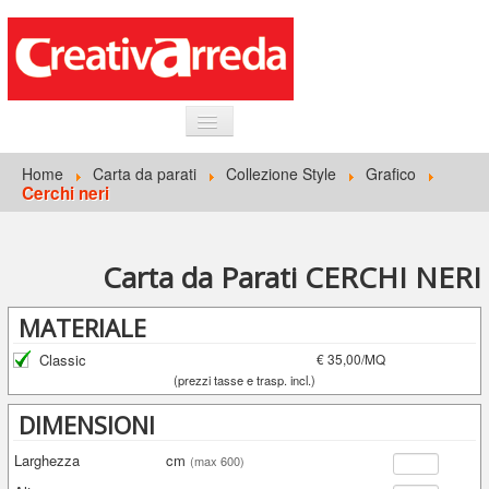
HOME
Home
Carta da parati
Collezione Style
Grafico
Cerchi neri
INFORMAZIONI GENERALI
CARTA DA PARATI
Carta da Parati CERCHI NERI
ACCEDI
MATERIALE
Classic
€ 35,00/MQ
(prezzi tasse e trasp. incl.)
DIMENSIONI
Larghezza
cm
(max 600)