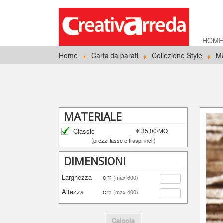
HOM
Home
Carta da parati
Collezione Style
Ma
MATERIALE
Classic
€ 35,00/MQ
(prezzi tasse e trasp. incl.)
DIMENSIONI
Larghezza
cm
(max 600)
Altezza
cm
(max 400)
Calcola