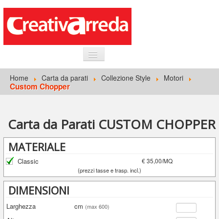
HOME
Home
Carta da parati
Collezione Style
Motori
Custom Chopper
INFORMAZIONI GENERALI
CARTA DA PARATI
Carta da Parati CUSTOM CHOPPER
ACCEDI
MATERIALE
Classic
€ 35,00/MQ
(prezzi tasse e trasp. incl.)
DIMENSIONI
Larghezza
cm
(max 600)