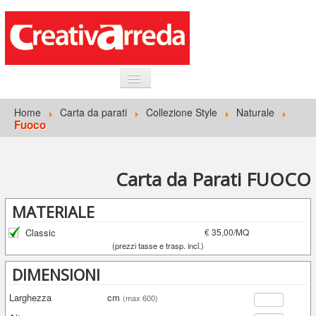
HOME
Home
Carta da parati
Collezione Style
Naturale
Fuoco
INFORMAZIONI GENERALI
CARTA DA PARATI
Carta da Parati FUOCO
ACCEDI
MATERIALE
Classic
€ 35,00/MQ
(prezzi tasse e trasp. incl.)
DIMENSIONI
Larghezza
cm
(max 600)