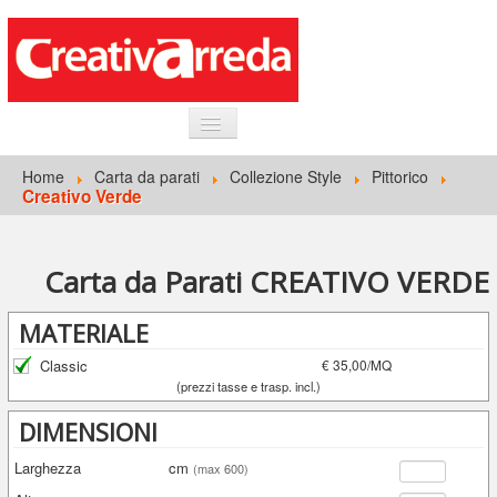
HOME
Home
Carta da parati
Collezione Style
Pittorico
Creativo Verde
INFORMAZIONI GENERALI
CARTA DA PARATI
Carta da Parati CREATIVO VERDE
ACCEDI
MATERIALE
Classic
€ 35,00/MQ
(prezzi tasse e trasp. incl.)
DIMENSIONI
Larghezza
cm
(max 600)