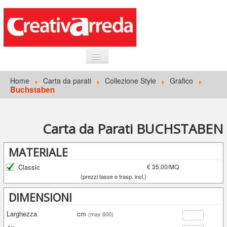
HOME
Home
Carta da parati
Collezione Style
Grafico
Buchstaben
INFORMAZIONI GENERALI
CARTA DA PARATI
Carta da Parati BUCHSTABEN
ACCEDI
MATERIALE
Classic
€ 35,00/MQ
(prezzi tasse e trasp. incl.)
DIMENSIONI
Larghezza
cm
(max 600)