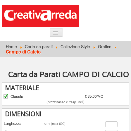
HOME
Home
Carta da parati
Collezione Style
Grafico
Campo di Calcio
INFORMAZIONI GENERALI
CARTA DA PARATI
Carta da Parati CAMPO DI CALCIO
ACCEDI
MATERIALE
Classic
€ 35,00/MQ
(prezzi tasse e trasp. incl.)
DIMENSIONI
Larghezza
cm
(max 600)