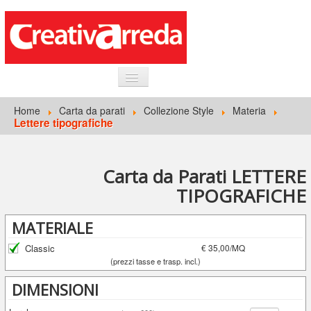
HOME
Home
Carta da parati
Collezione Style
Materia
Lettere tipografiche
INFORMAZIONI GENERALI
CARTA DA PARATI
Carta da Parati LETTERE
ACCEDI
TIPOGRAFICHE
MATERIALE
Classic
€ 35,00/MQ
(prezzi tasse e trasp. incl.)
DIMENSIONI